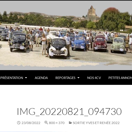
PRÉSENTATION
AGENDA
REPORTAGES
NOS 4CV
PETITES ANNO
IMG_20220821_094730
23/08/2022
800 × 370
SORTIE YVES ET RENÉE 2022