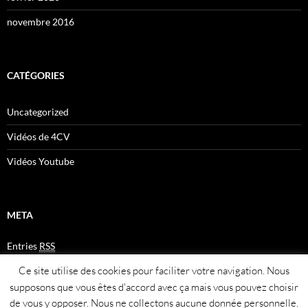
novembre 2016
CATÉGORIES
Uncategorized
Vidéos de 4CV
Vidéos Youtube
META
Entries
RSS
Comments
RSS
Ce site utilise des cookies pour faciliter votre navigation. Nous
Plan du site
supposons que vous êtes d'accord avec ça mais vous pouvez choisir
de vous y opposer. Nous ne collectons aucune donnée personnelle.