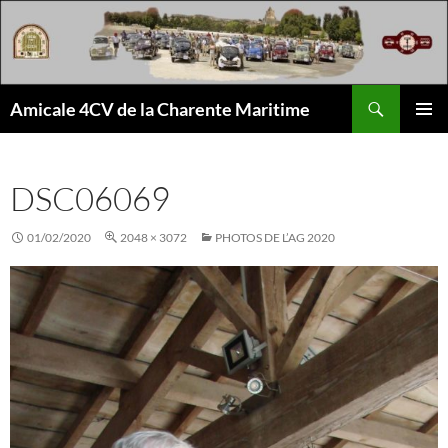
Aller
au
contenu
Recherche
Amicale 4CV de la Charente Maritime
MENU
PRINCI
DSC06069
01/02/2020
2048 × 3072
PHOTOS DE L’AG 2020