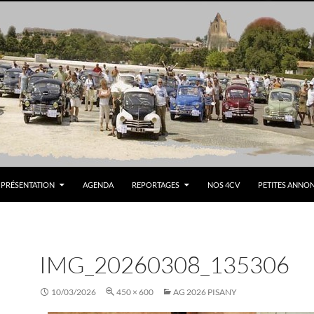
PRÉSENTATION
AGENDA
REPORTAGES
NOS 4CV
PETITES ANNO
IMG_20260308_135306
10/03/2026
450 × 600
AG 2026 PISANY