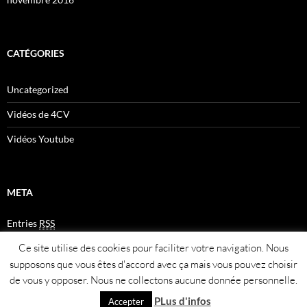
CATÉGORIES
Uncategorized
Vidéos de 4CV
Vidéos Youtube
META
Entries
RSS
Comments
RSS
Ce site utilise des cookies pour faciliter votre navigation. Nous
Plan du site
supposons que vous êtes d'accord avec ça mais vous pouvez choisir
de vous y opposer. Nous ne collectons aucune donnée personnelle.
PLus d'infos
Accepter
Fièrement propulsé par WordPress