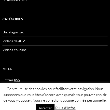
CATÉGORIES
Uncategorized
Vidéos de 4CV
Vidéos Youtube
META
Entries
RSS
Comments
RSS
Ce site utilise des cookies pour faciliter votre navigation. Nous
Plan du site
supposons que vous êtes d'accord avec ça mais vous pouvez choisir
de vous y opposer. Nous ne collectons aucune donnée personnelle.
PLus d'infos
Accepter
Fièrement propulsé par WordPress