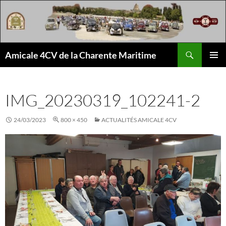
Aller
au
contenu
Recherche
Amicale 4CV de la Charente Maritime
MENU
PRINCI
IMG_20230319_102241-2
24/03/2023
800 × 450
ACTUALITÉS AMICALE 4CV